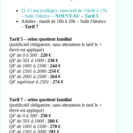
11-15 ans (collège) : mercredi de 15h30 à 17h
– Salle Odorico –
NOUVEAU
–
Tarif 5
Adultes : mardi de 18h à 20h – Salle Odorico
–
Tarif 7
Tarif 5 – selon quotient familial
(justificatif obligatoire, sans attestation le tarif le +
élevé est appliqué)
QF de 0 à 500
:
220 €
QF de 501 à 1000
:
230 €
QF de 1001 à 1500
:
244 €
QF de 1501 à 2000
:
254 €
QF de 2001 à 2500
:
264 €
QF supérieur à 2501
:
274 €
Tarif 7
– selon quotient familial
(justificatif obligatoire, sans attestation le tarif le +
élevé est appliqué)
QF de 0 à 500
:
250 €
QF de 501 à 1000
:
260 €
QF de 1001 à 1500
:
270 €
QF de 1501 à 2000
:
281 €