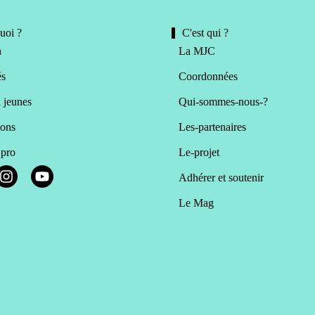
uoi ?
C'est qui ?
a
La MJC
és
Coordonnées
 jeunes
Qui-sommes-nous-?
ions
Les-partenaires
 pro
Le-projet
Adhérer et soutenir
Le Mag