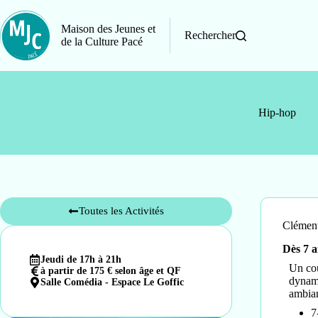
Maison des Jeunes et
Rechercher
de la Culture Pacé
Hip-hop
Toutes les Activités
Cléme
Dès 7 a
Jeudi de 17h à 21h
Un cou
à partir de 175 € selon âge et QF
dynami
Salle Comédia - Espace Le Goffic
ambian
7