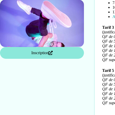
7
1
1
A
Tarif 3
(justifi
Q
F de 
QF de 
QF de 
QF de 
Inscription
QF de 
QF supé
Tarif 5
(justifi
QF de 0
QF de 
QF de 
QF de 
QF de 
QF supé