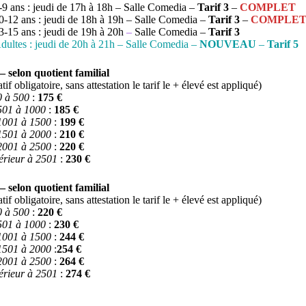
-9 ans : jeudi de 17h à 18h – Salle Comedia –
Tarif 3
–
COMPLET
0-12 ans : jeudi de 18h à 19h – Salle Comedia –
Tarif 3
–
COMPLE
3-15 ans : jeudi de 19h à 20h
–
Salle Comedia –
Tarif 3
dultes : jeudi de 20h à 21h – Salle Comedia –
NOUVEAU
–
Tarif 5
 – selon quotient familial
catif obligatoire, sans attestation le tarif le + élevé est appliqué)
0 à 500
:
175 €
501 à 1000
:
185 €
1001 à 1500
:
199 €
1501 à 2000
:
210 €
2001 à 2500
:
220 €
rieur à 2501
:
230 €
 – selon quotient familial
catif obligatoire, sans attestation le tarif le + élevé est appliqué)
 à 500
:
220 €
501 à 1000
:
230 €
1001 à 1500
:
244 €
1501 à 2000
:
254 €
2001 à 2500
:
264 €
rieur à 2501
:
274 €