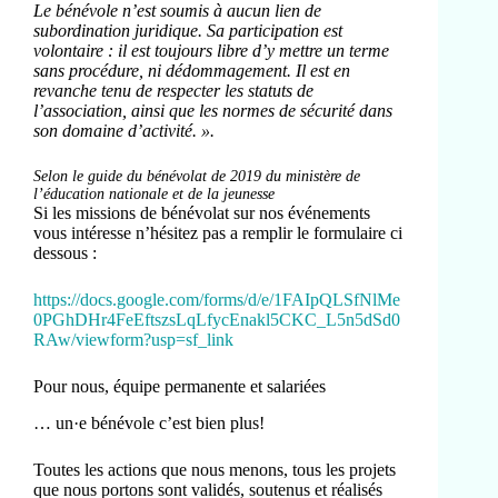
Le bénévole n’est soumis à aucun lien de
subordination juridique. Sa participation est
volontaire : il est toujours libre d’y mettre un terme
sans procédure, ni dédommagement. Il est en
revanche tenu de respecter les statuts de
l’association, ainsi que les normes de sécurité dans
son domaine d’activité. ».
Selon le guide du bénévolat de 2019 du ministère de
l’éducation nationale et de la jeunesse
Si les missions de bénévolat sur nos événements
vous intéresse n’hésitez pas a remplir le formulaire ci
dessous :
https://docs.google.com/forms/d/e/1FAIpQLSfNlMe
0PGhDHr4FeEftszsLqLfycEnakl5CKC_L5n5dSd0
RAw/viewform?usp=sf_link
Pour nous, équipe permanente et salariées
… un·e bénévole c’est bien plus!
Toutes les actions que nous menons, tous les projets
que nous portons sont validés, soutenus et réalisés