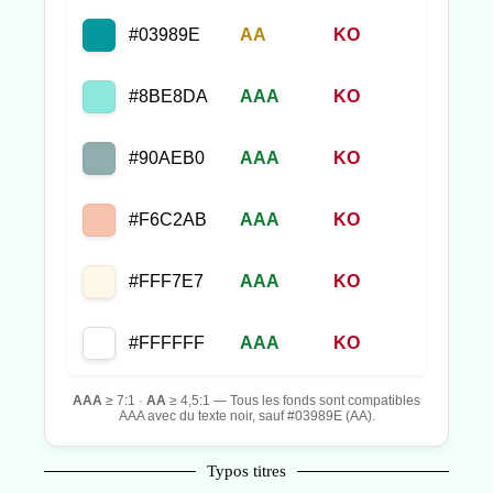
#03989E
AA
KO
#8BE8DA
AAA
KO
#90AEB0
AAA
KO
#F6C2AB
AAA
KO
#FFF7E7
AAA
KO
#FFFFFF
AAA
KO
AAA
≥ 7:1 ·
AA
≥ 4,5:1 — Tous les fonds sont compatibles
AAA avec du texte noir, sauf #03989E (AA).
Typos titres