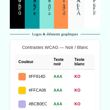
0
8
8
1
A
F
0
8
8
1
A
F
0
9
d
4
F
F
0
9
d
4
F
F
0
e
a
d
A
F
0
e
a
d
A
F
Logos & éléments graphiques
Contrastes WCAG — Noir / Blanc
Texte
Texte
Couleur
noir
blanc
#FF914D
AAA
KO
#FFCA08
AAA
KO
#BCB0EC
AAA
KO