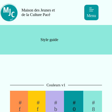
Maison des Jeunes et
de la Culture Pacé
Menu
Style guide
Couleurs v1
#
#
#
#
#
f
f
b
0
8