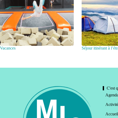
Vacances
Séjour itinérant à l’é
C'est q
Agend
Activit
Accueil