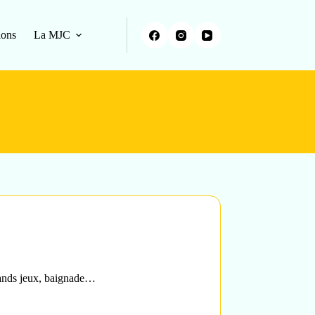
ions
La MJC
rands jeux, baignade…