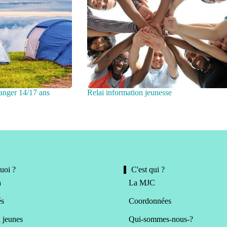
tranger 14/17 ans
Relai information jeunesse
uoi ?
C'est qui ?
a
La MJC
és
Coordonnées
 jeunes
Qui-sommes-nous-?