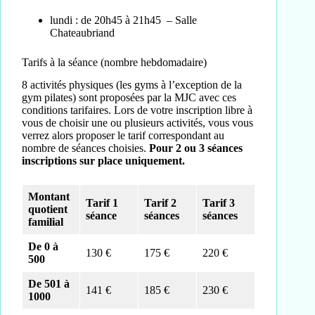
lundi : de 20h45 à 21h45 – Salle
Chateaubriand
Tarifs à la séance (nombre hebdomadaire)
8 activités physiques (les gyms à l’exception de la
gym pilates) sont proposées par la MJC avec ces
conditions tarifaires. Lors de votre inscription libre à
vous de choisir une ou plusieurs activités, vous vous
verrez alors proposer le tarif correspondant au
nombre de séances choisies.
Pour 2 ou 3 séances
inscriptions sur place uniquement.
Montant
Tarif 1
Tarif 2
Tarif 3
quotient
séance
séances
séances
familial
De 0 à
130 €
175 €
220 €
500
De 501 à
141 €
185 €
230 €
1000