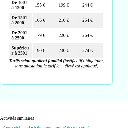
De 1001
155 €
199 €
244 €
à 1500
De 1501
166 €
210 €
254 €
à 2000
De 2001
179 €
220 €
264 €
à 2500
Supérieu
190 €
230 €
274 €
r à 2501
Tarifs selon quotient familial
(justificatif obligatoire,
sans attestation le tarif le + élevé est appliqué
)
Activités similaires