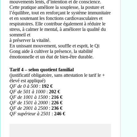
mouvements lents, d’intention et de conscience.
Cette pratique améliore la souplesse, la posture et
l’équilibre, tout en renforçant le système
immunitaire
et en soutenant les fonctions cardiovasculaires et
respiratoires. Elle contribue également à réduire le
stress, à calmer le mental, à améliorer la qualité du
sommeil et
à préserver la vitalité.
En unissant mouvement, souffle et esprit, le Qi
Gong aide à cultiver la présence, la stabilité
émotionnelle et un état de bien-être durable.
Tarif 4 – selon quotient familial
(justificatif obligatoire, sans attestation le tarif le +
élevé est appliqué)
QF de 0 à 500
:
192 €
QF de 501 à 1000
:
202 €
QF de 1001 à 1500
:
216 €
QF de 1501 à 2000
:
226 €
QF de 2001 à 2500
:
236 €
QF supérieur à 2501
:
246 €