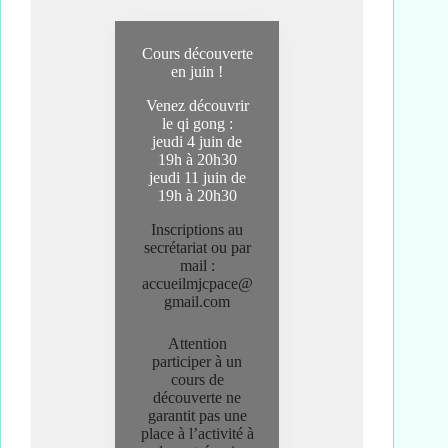
Cours découverte
en juin !
Venez découvrir
le qi gong :
jeudi 4 juin de
19h à 20h30
jeudi 11 juin de
19h à 20h30
Inscriptions au
secrétariat ou par
mail :
accueilmjcpace@
gmail.com
Attention
participer à un
cours de
découverte ne
garantit pas une
place à l’activité à